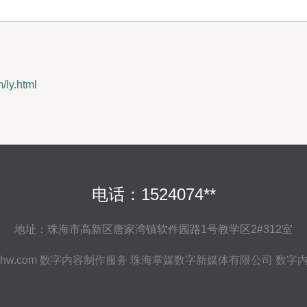
y.html
电话：1524074**
地址：珠海市高新区唐家湾镇软件园路1号教学区2#312室
hw.com
数字内容制作服务
珠海掌媒数字新媒体有限公司
数字